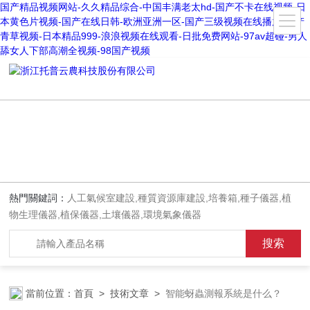
国产精品视频网站-久久精品综合-中国丰满老太hd-国产不卡在线视频-日
本黄色片视频-国产在线日韩-欧洲亚洲一区-国产三级视频在线播放-国产
青草视频-日本精品999-浪浪视频在线观看-日批免费网站-97av超碰-男人
舔女人下部高潮全视频-98国产视频
熱門關鍵詞：
人工氣候室建設,種質資源庫建設,培養箱,種子儀器,植
物生理儀器,植保儀器,土壤儀器,環境氣象儀器
當前位置：
首頁
>
技術文章
>
智能蚜蟲測報系統是什么？