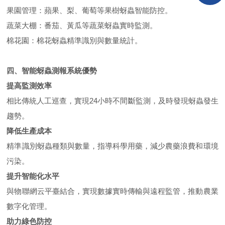
果園管理：蘋果、梨、葡萄等果樹蚜蟲智能防控。
蔬菜大棚：番茄、黃瓜等蔬菜蚜蟲實時監測。
棉花園：棉花蚜蟲精準識別與數量統計。
四、
智能蚜蟲測報系統
優勢
提高監測效率
相比傳統人工巡查，實現24小時不間斷監測，及時發現蚜蟲發生
趨勢。
降低生產成本
精準識別蚜蟲種類與數量，指導科學用藥，減少農藥浪費和環境
污染。
提升智能化水平
與物聯網云平臺結合，實現數據實時傳輸與遠程監管，推動農業
數字化管理。
助力綠色防控