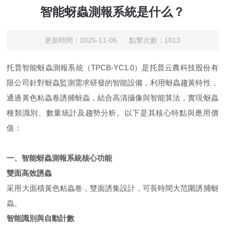
智能蚜蟲測報系統是什么？
更新時間：2025-11-06 點擊次數：1013
托普
智能蚜蟲測報系統
（TPCB-YC1.0）是托普云農科技股份有
限公司針對蚜蟲監測需求研發的智能設備，利用蚜蟲趨黃特性，
通過黃色粘蟲卷誘捕蚜蟲，結合高清攝像與智能算法，實現蚜蟲
種類識別、數量統計及趨勢分析。以下是其核心特點與應用價
值：
一、
智能蚜蟲測報系統
核心功能
雙面高效誘蟲
采用大面積黃色粘蟲卷，雙面誘集設計，可長時間大范圍誘捕蚜
蟲。
智能識別與自動計數