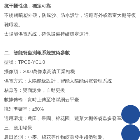
抗干擾性強，穩定可靠
不銹鋼噴塑外殼，防風沙、防水設計，適應野外或溫室大棚等復
雜環境。
太陽能供電系統，確保設備持續穩定運行。
二、
智能蚜蟲測報系統
技術參數
型號：TPCB-YC1.0
攝像頭：2000萬像素高清工業相機
供電方式：太陽能板設計，智能太陽能供電管理系統
粘蟲卷：雙面誘集，自動更換
數據傳輸：實時上傳至物聯網云平臺
識別準確率：≥90%
適用環境：農田、果園、棉花園、蔬菜大棚等蚜蟲多發區域
三、應用場景
農田監測：小麥、棉花等作物蚜蟲發生趨勢監測。