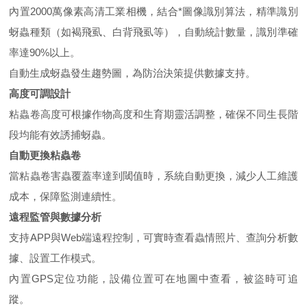
內置2000萬像素高清工業相機，結合*圖像識別算法，精準識別
蚜蟲種類（如褐飛虱、白背飛虱等），自動統計數量，識別準確
率達90%以上。
自動生成蚜蟲發生趨勢圖，為防治決策提供數據支持。
高度可調設計
粘蟲卷高度可根據作物高度和生育期靈活調整，確保不同生長階
段均能有效誘捕蚜蟲。
自動更換粘蟲卷
當粘蟲卷害蟲覆蓋率達到閾值時，系統自動更換，減少人工維護
成本，保障監測連續性。
遠程監管與數據分析
支持APP與Web端遠程控制，可實時查看蟲情照片、查詢分析數
據、設置工作模式。
內置GPS定位功能，設備位置可在地圖中查看，被盜時可追
蹤。