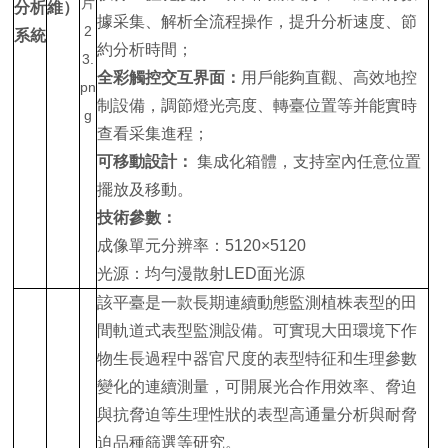
分析
維）
據采集、解析全流程操作，提升分析速度、節
系統
約分析時間；
全彩觸控交互界面：
用戶能夠直觀、高效地控
制設備，調節燈光亮度、轉臺位置等并能實時
查看采集進程；
可移動設計：
集成化箱體，支持室內任意位置
擺放及移動。
技術參數：
成像單元分辨率：5120×5120
光源：均勻漫散射LED面光源
該平臺是一款長期連續動態監測植株表型的田
間軌道式表型監測設備。可實現大田環境下作
物生長過程中器官尺度的表型特征和生理參數
變化的連續測量，可開展光合作用效率、脅迫
與抗脅迫等生理性狀的表型高通量分析與耐脅
迫品種篩選等研究。