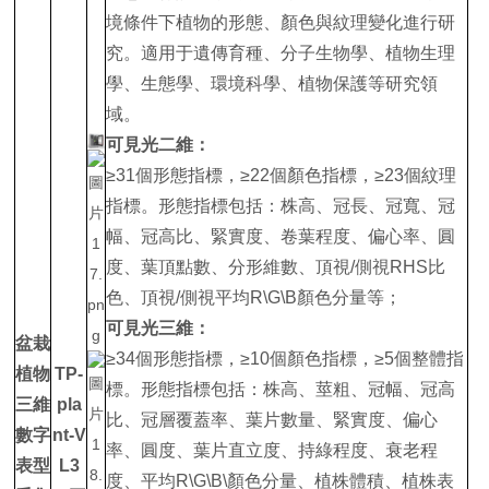
境條件下植物的形態、顏色與紋理變化進行研
究。適用于遺傳育種、分子生物學、植物生理
學、生態學、環境科學、植物保護等研究領
域。
可見光二維：
≥31個形態指標，≥22個顏色指標，≥23個紋理
指標。形態指標包括：株高、冠長、冠寬、冠
幅、冠高比、緊實度、卷葉程度、偏心率、圓
度、葉頂點數、分形維數、頂視/側視RHS比
色、頂視/側視平均R\G\B顏色分量等；
可見光三維：
盆栽
≥34個形態指標，≥10個顏色指標，≥5個整體指
植物
TP-
標。形態指標包括：株高、莖粗、冠幅、冠高
三維
pla
比、冠層覆蓋率、葉片數量、緊實度、偏心
數字
nt-V
率、圓度、葉片直立度、持綠程度、衰老程
表型
L3
度、平均R\G\B\顏色分量、植株體積、植株表