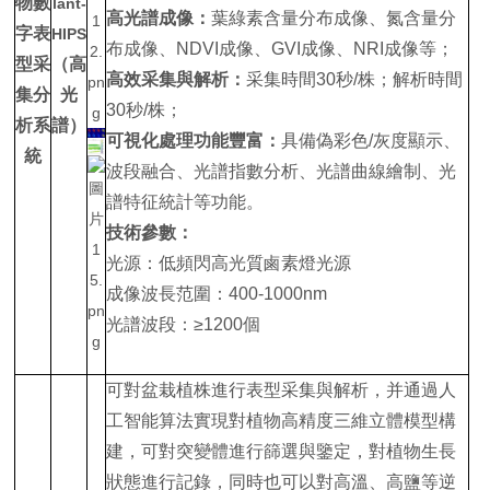
物數
lant-
高光譜成像：
葉綠素含量分布成像、氮含量分
字表
HIPS
布成像、NDVI成像、GVI成像、NRI成像等；
型采
（高
高效采集與解析：
采集時間30秒/株；解析時間
集分
光
30秒/株；
析系
譜）
可視化處理功能豐富：
具備偽彩色/灰度顯示、
統
波段融合、光譜指數分析、光譜曲線繪制、光
譜特征統計等功能。
技術參數：
光源：低頻閃高光質鹵素燈光源
成像波長范圍：400-1000nm
光譜波段：≥1200個
可對盆栽植株進行表型采集與解析，并通過人
工智能算法實現對植物高精度三維立體模型構
建，可對突變體進行篩選與鑒定，對植物生長
狀態進行記錄，同時也可以對高溫、高鹽等逆