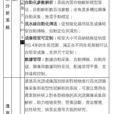
自動化參數解析：
系統內置作物解析模型算
分
法，自動解析數百項參數；全角度多機位圖像
析
自動采集，無需手動標定；
系
流水線自動化傳送：
從智能化栽培區至成像暗
統
室自動傳輸、自動定位并識別；
成像暗室可定制：
暗室大小可容納植株從幼苗
到1.4米的生長范圍，滿足在不同生長期都可以
在暗室成像，支持尺寸定制；
數據管理：
數據自動采集、自動傳輸、自動存
儲、圖像與數據同時呈現、配備管理平臺、支
持遠程控制。
通過高光譜成像識別技術對植物進行高光譜圖
像采集和表型性狀解析的系統，可廣泛應用在
農業類科研上對各類植物的高光譜圖像采集與
解析，助力植物長勢、營養診斷、脅迫響應、
溫
抗性研究、病害反應等方面的研究。
室