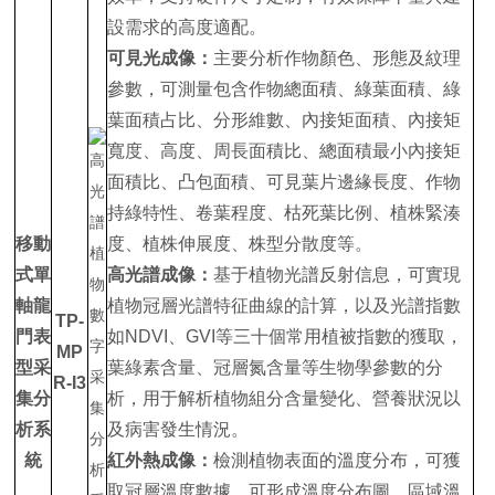
設需求的高度適配。
可見光成像：
主要分析作物顏色、形態及紋理
參數，可測量包含作物總面積、綠葉面積、綠
葉面積占比、分形維數、內接矩面積、內接矩
寬度、高度、周長面積比、總面積最小內接矩
面積比、凸包面積、可見葉片邊緣長度、作物
持綠特性、卷葉程度、枯死葉比例、植株緊湊
移動
度、植株伸展度、株型分散度等。
式單
高光譜成像：
基于植物光譜反射信息，可實現
軸龍
植物冠層光譜特征曲線的計算，以及光譜指數
TP-
門表
如NDVI、GVI等三十個常用植被指數的獲取，
MP
型采
葉綠素含量、冠層氮含量等生物學參數的分
R-I3
集分
析，用于解析植物組分含量變化、營養狀況以
析系
及病害發生情況。
統
紅外熱成像：
檢測植物表面的溫度分布，可獲
取冠層溫度數據，可形成溫度分布圖、區域溫