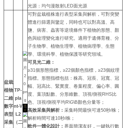
光源：均勻漫散射LED面光源
可對盆栽植株進行表型采集與解析，可對突變
體進行篩選與鑒定，同時也可以對高溫、高
鹽、病害、蟲害等逆境條件下植物的形態、顏
色與紋理變化進行研究。適用于遺傳育種、分
子生物學、植物生理學、植物病理學、生態
學、環境科學、植物保護等研究領域。
可見光二維：
≥31個形態指標，≥22個顏色指標，≥23個紋理
指標。形態指標包括：株高、冠長、冠寬、冠
盆栽
幅、冠高比、緊實度、卷葉程度、偏心率、圓
植物
TP-
度、葉頂點數、分形維數、頂視/側視RHS比
二維
pla
色、頂視/側視平均R\G\B顏色分量等；
數字
nt-V
高效采集與解析：
采集時間最快可達50秒/株；
表型
L2
解析時間可達10秒/株；
采集
（二
軟件一體化設計：
界面簡潔友好，一鍵執行數