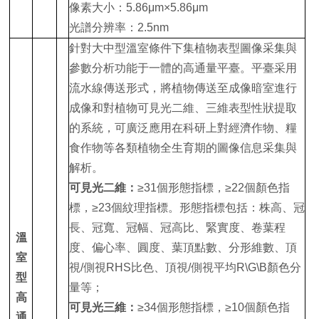
像素大小：5.86μm×5.86μm
光譜分辨率：2.5nm
針對大中型溫室條件下集植物表型圖像采集與
參數分析功能于一體的高通量平臺。平臺采用
流水線傳送形式，將植物傳送至成像暗室進行
成像和
對植物可見光二維、三維表型性狀提取
的系統，可廣泛應用在科研上對經濟作物、糧
食作物等各類植物全生育期的圖像信息采集與
解析。
可見光二維：
≥31個形態指標，≥22個顏色指
標，≥23個紋理指標。形態指標包括：株高、冠
長、冠寬、冠幅、冠高比、緊實度、卷葉程
溫
度、偏心率、圓度、葉頂點數、分形維數、頂
室
視/側視RHS比色、頂視/側視平均R\G\B顏色分
型
量等；
高
可見光三維：
≥34個形態指標，≥10個顏色指
通