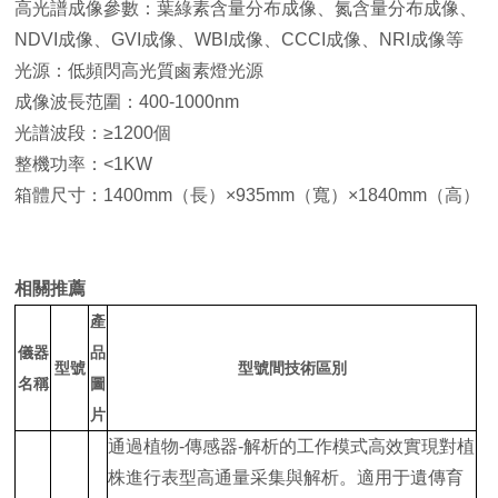
高光譜成像參數：葉綠素含量分布成像、氮含量分布成像、
NDVI成像、GVI成像、WBI成像、CCCI成像、NRI成像等
光源：低頻閃高光質鹵素燈光源
成像波長范圍：400-1000nm
光譜波段：≥1200個
整機功率：<1KW
箱體尺寸：1400mm（長）×935mm（寬）×1840mm（高）
相關推薦
產
儀器
品
型號
型號間技術區別
名稱
圖
片
通過植物-傳感器-解析的工作模式高效實現對植
株進行表型高通量采集與解析。適用于遺傳育