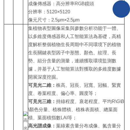
成像傳感器：高分辨率RGB鏡頭
分辨率：5120×5120
像元尺寸：2.5μm×2.5μm
集植物表型圖像采集與參數分析功能于一體、
以多維度傳感器和人工智能算法為基礎，高精
度解析整個植物生長周期中不同環境下的植物
生長關鍵表型因子中形態、顏色、紋理、長
勢、組分含量的測量，連續獲取環境監測數
據，并基于人工智能算法對獲取的多維度數據
開展深度挖掘。
可見光二維：
株高、冠長、冠寬、冠幅、緊實
度、卷葉程度、偏心率、圓度等；
可見光三維：
持綠程度、衰老程度、平均R\G\B
\顏色分量、植株體積、植株表面積、總葉面
積、葉面積指數LAI等；
高光譜成像：
葉綠素含量分布成像、氮含量分