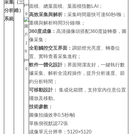
采集
（三
面積、總葉面積、葉面積指數LAI；
分析
維）
高效采集與解析：
采集時間最快可達60秒/株；
系統
重構與解析時間3分鐘/株；
360度成像：
高清攝像頭搭配360度旋轉臺，圖
像采集；
全彩觸控交互界面：
調節燈光亮度、轉臺位
置、實時查看采集進程；
軟件一體化設計：
界面簡潔友好，一鍵執行數
據采集、解析全流程操作，提升分析速度、節
約分析時間；
可移動設計：
集成化箱體，支持室內任意位置
擺放及移動。
技術參數：
圖像拍攝效率0.5秒/幀
單株側視默認72張
成像單元分辨率：5120×5120