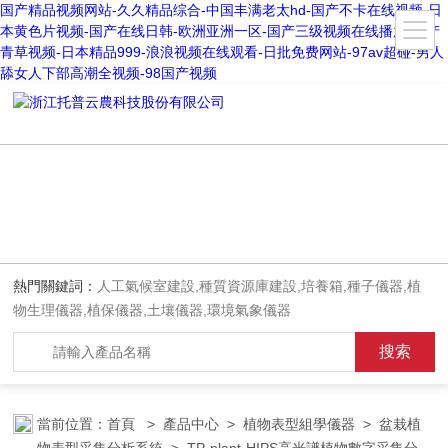
国产精品视频网站-久久精品综合-中国丰满老太hd-国产不卡在线视频-日
本黄色片视频-国产在线日韩-欧洲亚洲一区-国产三级视频在线播放-国产
青草视频-日本精品999-浪浪视频在线观看-日批免费网站-97av超碰-男人
舔女人下部高潮全视频-98国产视频
熱門關鍵詞：
人工氣候室建設,種質資源庫建設,培養箱,種子儀器,植
物生理儀器,植保儀器,土壤儀器,環境氣象儀器
當前位置：
首頁
>
產品中心
>
植物表型組學儀器
>
盆栽植