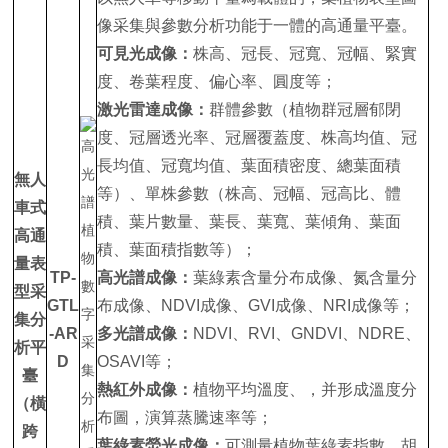
像采集與參數分析功能于一體的高通量平臺。
可見光成像：
株高、冠長、冠寬、冠幅、緊實
度、卷葉程度、偏心率、圓度等；
激光雷達成像：
群體參數（植物群冠層郁閉
度、冠層透光率、冠層覆蓋度、株高均值、冠
長均值、冠寬均值、葉面積密度、總葉面積
無人
等）、單株參數（株高、冠幅、冠高比、體
車式
積、葉片數量、葉長、葉寬、葉傾角、葉面
高通
積、葉面積指數等）；
量表
TP-
高光譜成像：
葉綠素含量分布成像、氮含量分
型采
GTL
布成像、NDVI成像、GVI成像、NRI成像等；
集分
-AR
多光譜成像：
NDVI、RVI、GNDVI、NDRE、
析平
D
OSAVI等；
臺
熱紅外成像：
植物平均溫度、，并形成溫度分
（橫
布圖，演算蒸騰速率等；
跨
葉綠素熒光成像：
可測量植物葉綠素指數、胡