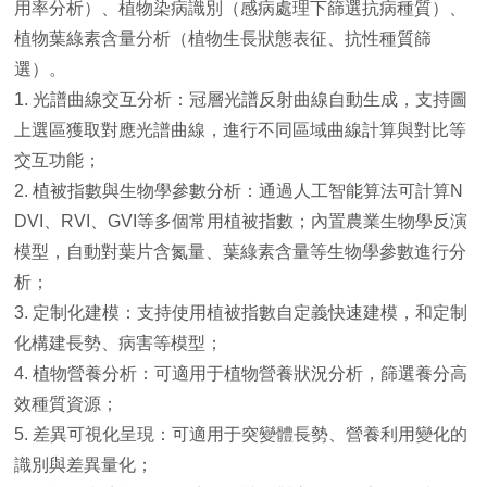
用率分析）、植物染病識別（感病處理下篩選抗病種質）、
植物葉綠素含量分析（植物生長狀態表征、抗性種質篩
選）。
1. 光譜曲線交互分析：冠層光譜反射曲線自動生成，支持圖
上選區獲取對應光譜曲線，進行不同區域曲線計算與對比等
交互功能；
2. 植被指數與生物學參數分析：通過人工智能算法可計算N
DVI、RVI、GVI等多個常用植被指數；內置農業生物學反演
模型，自動對葉片含氮量、葉綠素含量等生物學參數進行分
析；
3. 定制化建模：支持使用植被指數自定義快速建模，和定制
化構建長勢、病害等模型；
4. 植物營養分析：可適用于植物營養狀況分析，篩選養分高
效種質資源；
5. 差異可視化呈現：可適用于突變體長勢、營養利用變化的
識別與差異量化；