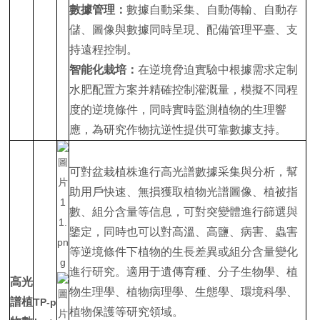
數據管理：
數據自動采集、自動傳輸、自動存
儲、圖像與數據同時呈現、配備管理平臺、支
持遠程控制。
智能化栽培：
在逆境脅迫實驗中根據需求定制
水肥配置方案并精確控制灌溉量，模擬不同程
度的逆境條件，同時實時監測植物的生理響
應，為研究作物抗逆性提供可靠數據支持。
可對盆栽植株進行高光譜數據采集與分析，幫
助用戶快速、無損獲取植物光譜圖像、植被指
數、組分含量等信息，可對突變體進行篩選與
鑒定，同時也可以對高溫、高鹽、病害、蟲害
等逆境條件下植物的生長差異或組分含量變化
進行研究。適用于遺傳育種、分子生物學、植
高光
物生理學、植物病理學、生態學、環境科學、
譜植
TP-p
植物保護等研究領域。