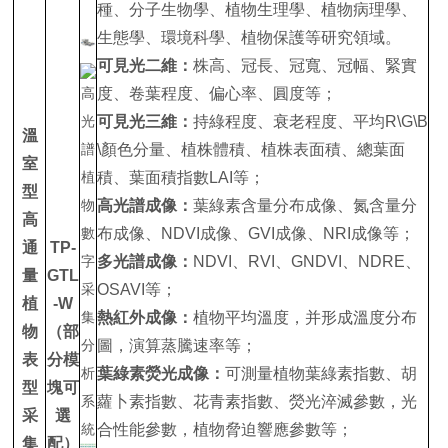
種、分子生物學、植物生理學、植物病理學、
生態學、環境科學、植物保護等研究領域。
可見光二維：
株高、冠長、冠寬、冠幅、緊實
度、卷葉程度、偏心率、圓度等；
可見光三維：
持綠程度、衰老程度、平均R\G\B
溫
\顏色分量、植株體積、植株表面積、總葉面
室
積、葉面積指數LAI等；
型
高光譜成像：
葉綠素含量分布成像、氮含量分
高
布成像、NDVI成像、GVI成像、NRI成像等；
通
TP-
多光譜成像：
NDVI、RVI、GNDVI、NDRE、
量
GTL
OSAVI等；
植
-W
熱紅外成像：
植物平均溫度，并形成溫度分布
物
（部
圖，演算蒸騰速率等；
表
分模
葉綠素熒光成像：
可測量植物葉綠素指數、胡
型
塊可
蘿卜素指數、花青素指數、熒光淬滅參數，光
采
選
合性能參數，植物脅迫響應參數等；
集
配）