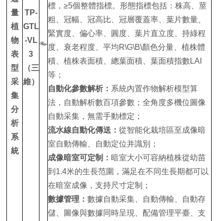
標，≥5個整體指標。形態指標包括：株高、莖
量
TP-
粗、冠幅、冠高比、冠層覆蓋率、葉片數量、
植
GTL
緊實度、偏心率、圓度、葉片直立度、持綠程
物
-VL
度、衰老程度、平均R\G\B\顏色分量、植株體
表
3
積、植株表面積、總葉面積、葉面積指數LAI
型
（三
等；
采
維）
自動化參數解析：
系統內置作物解析模型算
集
法，自動解析數百項參數；全角度多機位圖像
分
自動采集，無需手動標定；
析
流水線自動化傳送：
從智能化栽培區至成像暗
系
室自動傳輸、自動定位并識別；
統
成像暗室可定制：
暗室大小可容納植株從幼苗
到1.4米的生長范圍，滿足在不同生長期都可以
在暗室成像，支持尺寸定制；
數據管理：
數據自動采集、自動傳輸、自動存
儲、圖像與數據同時呈現、配備管理平臺、支