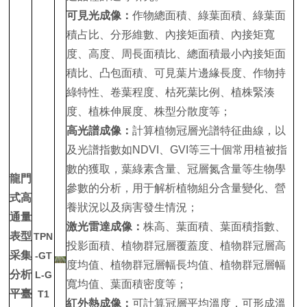
可見光成像：
作物總面積、綠葉面積、綠葉面
積占比、分形維數、內接矩面積、內接矩寬
度、高度、周長面積比、總面積最小內接矩面
積比、凸包面積、可見葉片邊緣長度、作物持
綠特性、卷葉程度、枯死葉比例、植株緊湊
度、植株伸展度、株型分散度等；
高光譜成像：
計算植物冠層光譜特征曲線，以
及光譜指數如NDVI、GVI等三十個常用植被指
數的獲取，葉綠素含量、冠層氮含量等生物學
龍門
參數的分析，用于解析植物組分含量變化、營
式高
養狀況以及病害發生情況；
通量
激光雷達成像：
株高、葉面積、葉面積指數、
表型
TPN
投影面積、植物群冠層覆蓋度、植物群冠層高
采集
-GT
度均值、植物群冠層幅長均值、植物群冠層幅
分析
L-G
寬均值、葉面積密度等；
平臺
T1
紅外熱成像
：
可計算冠層平均溫度，可形成溫