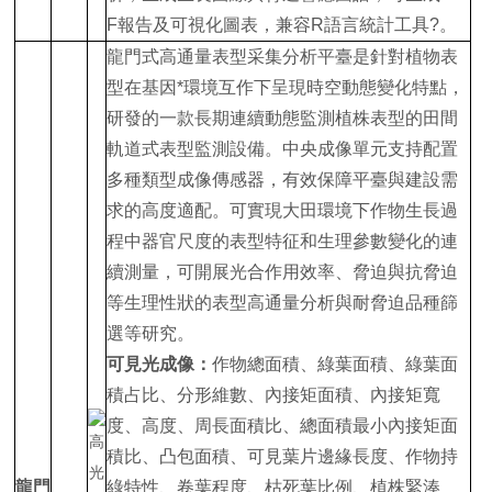
F報告及可視化圖表，兼容R語言統計工具?。
龍門式高通量表型采集分析平臺是針對植物表
型在基因*環境互作下呈現時空動態變化特點，
研發的一款長期連續動態監測植株表型的田間
軌道式表型監測設備。中央成像單元支持配置
多種類型成像傳感器，有效保障平臺與建設需
求的高度適配。可實現大田環境下作物生長過
程中器官尺度的表型特征和生理參數變化的連
續測量，可開展光合作用效率、脅迫與抗脅迫
等生理性狀的表型高通量分析與耐脅迫品種篩
選等研究。
可見光成像
：
作物總面積、綠葉面積、綠葉面
積占比、分形維數、內接矩面積、內接矩寬
度、高度、周長面積比、總面積最小內接矩面
積比、凸包面積、可見葉片邊緣長度、作物持
龍門
綠特性、卷葉程度、枯死葉比例、植株緊湊