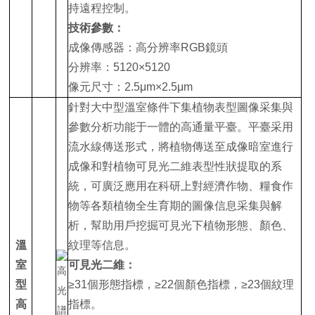
持遠程控制。
技術參數：
成像傳感器：高分辨率RGB鏡頭
分辨率：5120×5120
像元尺寸：2.5μm×2.5μm
針對大中型溫室條件下集植物表型圖像采集與
參數分析功能于一體的高通量平臺。平臺采用
流水線傳送形式，將植物傳送至成像暗室進行
成像和對植物可見光二維表型性狀提取的系
統，可廣泛應用在科研上對經濟作物、糧食作
物等各類植物全生育期的圖像信息采集與解
析，幫助用戶挖掘可見光下植物形態、顏色、
溫
紋理等信息。
室
可見光二維：
型
≥31個形態指標，≥22個顏色指標，≥23個紋理
高
指標。