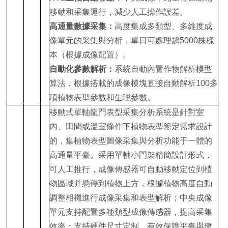
移動和采集運行，減少人工操作誤差。
高通量數據采集：
高度集成多類型、多維度成
像單元的采集與分析，單日可處理超5000株樣
本（根據成像配置）。
自動化參數解析：
系統自動內置作物解析模型
算法，根據搭載的成像模塊直接自動解析100多
項植物表型參數和生理參數。
移動式單軸龍門表型采集分析系統是針對室
內、田間或溫室條件下植物表型鑒定需求設計
的，集植物表型圖像采集與分析功能于一體的
高通量平臺。采用單軸小門架精簡設計形式，
可人工推行，成像傳感器可自動移動定位到植
物區域并懸停到植物上方，根據植物高度自動
調整相機進行成像采集和表型解析；中央成像
單元支持配置多種類型成像傳感器，提高采集
效率；支持硬件尺寸定制，有效保障平臺與建