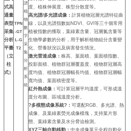
式高
度、植株伸展度、株型分散度等。
通量
高光譜
/
多光譜成像
：
計算植物冠層光譜特征曲
表型
線，以及光譜指數如NDVI、GVI等三十個常用
TPN
采集
植被指數的獲取，葉綠素含量、冠層氮含量等
-GT
分析
生物學參數的分析，用于解析植物組分含量變
L-G
平臺
化、營養狀況以及病害發生情況。
T2
（立
激光雷達
成像：
株高、葉面積、葉面積指數、
柱
投影面積、植物群冠層覆蓋度、植物群冠層高
式）
度均值、植物群冠層幅長均值、植物群冠層幅
寬均值、葉面積密度等。
紅外熱成像
：
可計算冠層平均溫度，可形成溫
度分布圖、區域溫度分析。
?多模態成像系統?：
可選配RGB、多光譜、熱
成像、及葉綠素熒光成像模塊，支持葉片形
態、葉綠素含量及水分脅迫檢測。
XYZ三軸自動移動：
中央成像單元全程自動化