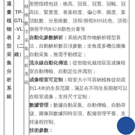
通
形態指標包括：株高、冠長、冠寬、冠幅、冠
量
TP-
高比、緊實度、卷葉程度、偏心率、圓度、葉
植
GTL
頂點數、分形維數、
頂視
/側視RHS比色
、
頂視
/
物
-VL
側視平均
R\G\B顏色分量等
表
2
自動化參數解析：
系統內置作物解析模型算
型
（二
法，自動解析數百項參數；全角度多機位圖像
采
維）
自動采集，無需手動標定；
集
流水線自動化傳送：
從智能化栽培區至成像暗
分
室自動傳輸、自動定位并識別；
析
成像暗室可定制：
暗室大小可容納植株從幼苗
系
到1.4米的生長范圍，滿足在不同生長期都可以
統
在暗室成像，支持尺寸定制；
數據管理：
數據自動采集、自動傳輸、自動存
儲、圖像與數據同時呈現、配備管理平臺、支
持遠程控制。
技術參數：