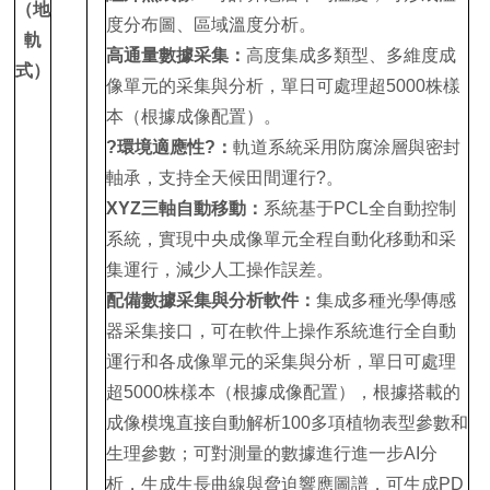
（地
度分布圖、區域溫度分析。
軌
高通量數據采集：
高度集成多類型、多維度成
式）
像單元的采集與分析，單日可處理超5000株樣
本（根據成像配置）。
?環境適應性?：
軌道系統采用防腐涂層與密封
軸承，支持全天候田間運行?。
XYZ三軸自動移動：
系統基于PCL全自動控制
系統，實現中央成像單元全程自動化移動和采
集運行，減少人工操作誤差。
配備數據采集與分析軟件：
集成多種光學傳感
器采集接口，可在軟件上操作系統進行全自動
運行和各成像單元的采集與分析，單日可處理
超5000株樣本（根據成像配置），根據搭載的
成像模塊直接自動解析100多項植物表型參數和
生理參數；可對測量的數據進行進一步AI分
析，生成生長曲線與脅迫響應圖譜，可生成PD