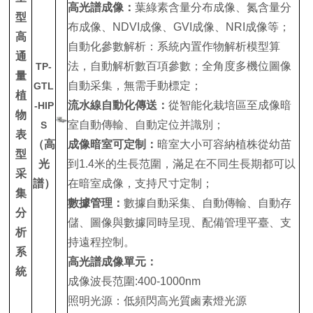
高光譜成像：
葉綠素含量分布成像、氮含量分
型
布成像、NDVI成像、GVI成像、NRI成像等；
高
自動化參數解析：系統內置作物解析模型算
通
法，自動解析數百項參數；全角度多機位圖像
TP-
量
自動采集，無需手動標定；
GTL
植
流水線自動化傳送：
從智能化栽培區至成像暗
-HIP
物
室自動傳輸、自動定位并識別；
S
表
（高
成像暗室可定制：
暗室大小可容納植株從幼苗
型
光
到1.4米的生長范圍，滿足在不同生長期都可以
采
譜）
在暗室成像，支持尺寸定制；
集
數據管理：
數據自動采集、自動傳輸、自動存
分
儲、圖像與數據同時呈現、配備管理平臺、支
析
持遠程控制。
系
高光譜成像單元：
統
成像波長范圍:400-1000nm
照明光源：低頻閃高光質鹵素燈光源