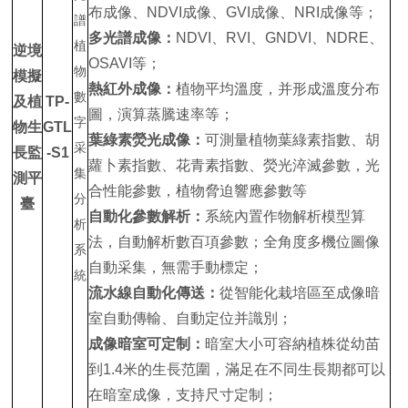
布成像、NDVI成像、GVI成像、NRI成像等；
多光譜成像：
NDVI、RVI、GNDVI、NDRE、
逆境
OSAVI等；
模擬
熱紅外成像：
植物平均溫度，并形成溫度分布
及植
TP-
圖，演算蒸騰速率等；
物生
GTL
葉綠素熒光成像：
可測量植物葉綠素指數、胡
長監
-S1
蘿卜素指數、花青素指數、熒光淬滅參數，光
測平
合性能參數，植物脅迫響應參數等
臺
自動化參數解析：
系統內置作物解析模型算
法，自動解析數百項參數；全角度多機位圖像
自動采集，無需手動標定；
流水線自動化傳送：
從智能化栽培區至成像暗
室自動傳輸、自動定位并識別；
成像暗室可定制：
暗室大小可容納植株從幼苗
到1.4米的生長范圍，滿足在不同生長期都可以
在暗室成像，支持尺寸定制；