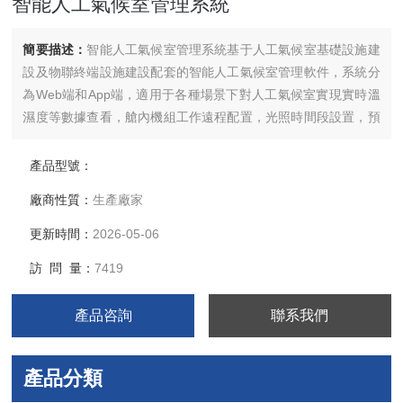
智能人工氣候室管理系統
簡要描述：
智能人工氣候室管理系統基于人工氣候室基礎設施建
設及物聯終端設施建設配套的智能人工氣候室管理軟件，系統分
為Web端和App端，適用于各種場景下對人工氣候室實現實時溫
濕度等數據查看，艙內機組工作遠程配置，光照時間段設置，預
警信息通知，實時監控畫面查看等。
產品型號：
廠商性質：
生產廠家
更新時間：
2026-05-06
訪 問 量：
7419
產品咨詢
聯系我們
產品分類