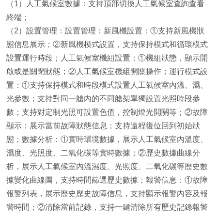
（1）人工氣候室數據：支持頂部切換人工氣候室查詢查看
終端；
（2）設置管理：設置管理：新風機設置：①支持新風機狀
態信息展示；②新風機模式設置，支持保持模式和循環模式
設置運行時段；人工氣候室機組設置：①機組狀態，顯示開
啟或是關閉狀態；②人工氣候室機組開關操作；運行模式設
置：①支持保持模式和時段模式設置人工氣候室內溫、濕、
光參數；支持對同一艙內的不同艙架單獨設置光照時段參
數；支持對定制光照可設置色值，控制燈光開關等；②故障
顯示：展示當前故障狀態信息；支持遠程復位回到初始狀
態；數據分析：①實時環境數據，展示人工氣候室內溫度、
濕度、光照度、二氧化碳等實時數據；②歷史數據曲線分
析，展示人工氣候室內溫濕度、光照度、二氧化碳等歷史數
據變化曲線圖，支持時間篩選歷史數據；報警信息：①故障
報警列表，展示歷史歷史故障信息，支持顯示報警內容及報
警時間；②清除當前記錄，支持一鍵清除所有歷史記錄報警