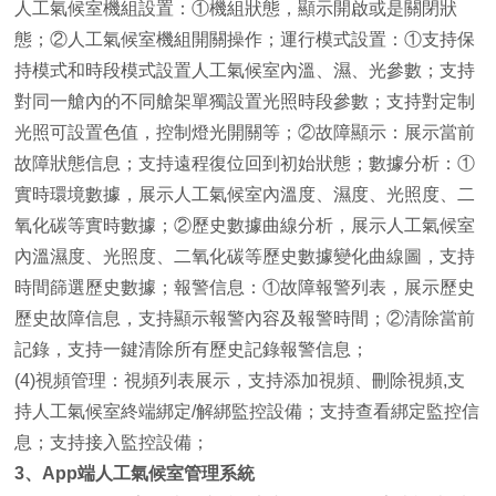
人工氣候室機組設置：①機組狀態，顯示開啟或是關閉狀
態；②人工氣候室機組開關操作；運行模式設置：①支持保
持模式和時段模式設置人工氣候室內溫、濕、光參數；支持
對同一艙內的不同艙架單獨設置光照時段參數；支持對定制
光照可設置色值，控制燈光開關等；②故障顯示：展示當前
故障狀態信息；支持遠程復位回到初始狀態；數據分析：①
實時環境數據，展示人工氣候室內溫度、濕度、光照度、二
氧化碳等實時數據；②歷史數據曲線分析，展示人工氣候室
內溫濕度、光照度、二氧化碳等歷史數據變化曲線圖，支持
時間篩選歷史數據；報警信息：①故障報警列表，展示歷史
歷史故障信息，支持顯示報警內容及報警時間；②清除當前
記錄，支持一鍵清除所有歷史記錄報警信息；
(4)視頻管理：視頻列表展示，支持添加視頻、刪除視頻,支
持人工氣候室終端綁定/解綁監控設備；支持查看綁定監控信
息；支持接入監控設備；
3、App端人工氣候室管理系統