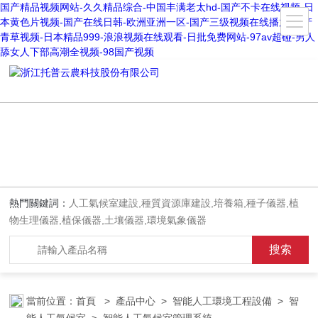
国产精品视频网站-久久精品综合-中国丰满老太hd-国产不卡在线视频-日
本黄色片视频-国产在线日韩-欧洲亚洲一区-国产三级视频在线播放-国产
青草视频-日本精品999-浪浪视频在线观看-日批免费网站-97av超碰-男人
舔女人下部高潮全视频-98国产视频
熱門關鍵詞：
人工氣候室建設,種質資源庫建設,培養箱,種子儀器,植
物生理儀器,植保儀器,土壤儀器,環境氣象儀器
當前位置：
首頁
>
產品中心
>
智能人工環境工程設備
>
智