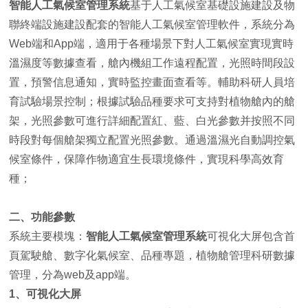
智能人工氣候室管理系統
基于人工氣候室基礎設施建設及物
聯終端設施建設配套的智能人工氣候室管理軟件，系統分為
Web端和App端，適用于各種場景下對人工氣候室實現實時
溫濕度等數據查看，艙內機組工作遠程配置，光照時間段設
置，預警信息通知，實時監控畫面查看等。輔助科研人員培
育試驗場景控制；根據試驗品種要求可支持對植物艙內的艙
架，光照參數可進行詳細配置紅、藍、白光參數并按照不同
時段對每個艙架獨立配置光照參數。通過溫濕光自動調控氣
候室條件，保障作物適宜生長環境條件，實現科學高效育
種；
二、功能參數
系統主要模塊：
智能人工氣候室管理系統
可視化大屏包含首
頁駕駛艙、數字化氣候室、品種專題，植物艙管理科研數據
管理，分為web及app端。
1、可視化大屏