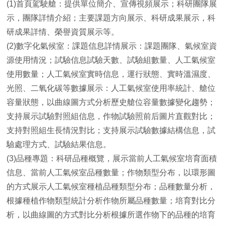
(1)首頁駕駛艙：提供單位簡介、宣傳視頻展示；科研團隊展
示，團隊詳情介紹；主要課題方向展示、科研成果展示，科
研成果詳情、榮譽資質展示等。
(2)數字化氣候室：課題信息詳情展示：課題團隊、氣候室資
源使用情況；試驗信息試驗天數、試驗組數量、人工氣候室
使用數量；人工氣候室實時信息，運行狀態、實時溫濕度、
光照、二氧化碳等數據展示：人工氣候室使用率統計、艙位
容量狀態，以曲線圖方式分析歷史艙位容量數據變化趨勢；
支持展示試驗對照組信息，作物試驗照前后圖片直觀對比；
支持對照組生長情況對比；支持展示試驗數據結構信息，試
驗處理方式、試驗結果信息。
(3)品種專題：科研品種概覽，展示當前人工氣候室培育面積
信息、當前人工氣候室品種數量；作物類型分布，以環形圖
的方式展示人工氣候室種植品種類型分布；品種數量分析，
根據種植作物類型統計分析作物所屬品種數量；培育對比分
析，以曲線圖的方式對比分析根據所選作物下的品種的培育