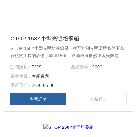
GTOP-158Y小型光照培養箱
GTOP-158Y小型光照培養箱是一種可控制光照環境條件下進
行植物生長的設備，容積150L，通過模擬自然環境光照提供
適合的溫度、濕度促進植物生長，廣泛應用于種子的發芽、植
訪問次數：
5309
產品價格：
9600
物的育苗；細菌、微生物的培養及保存；產品質量檢測及其它
廠商性質：
生產廠家
用途的光照恒溫實驗等。
更新日期：
2026-05-06
查看詳情
在線留言