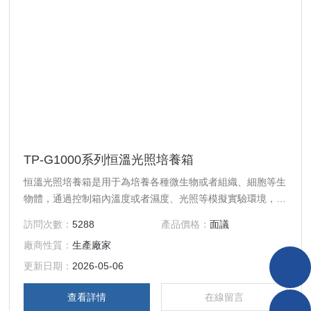
TP-G1000系列恒溫光照培養箱
恒溫光照培養箱是用于為培養各種微生物或者組織、細胞等生
物體，通過控制箱內溫度或者濕度、光照等模擬實驗環境，廣
泛應用于植物、生物、微生物、遺傳、病毒、醫學、環保等領
訪問次數：
5288
產品價格：
面議
域，在低溫恒溫試驗、培養試驗、環境試驗也有廣泛應用。
廠商性質：
生產廠家
更新日期：
2026-05-06
查看詳情
在線留言