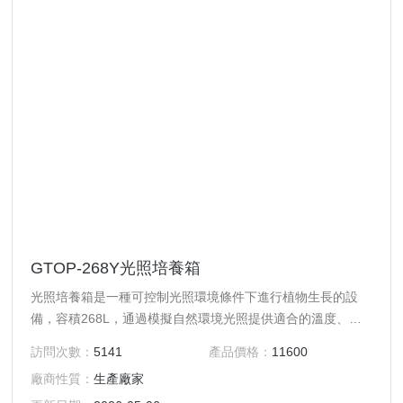
GTOP-268Y光照培養箱
光照培養箱是一種可控制光照環境條件下進行植物生長的設
備，容積268L，通過模擬自然環境光照提供適合的溫度、濕
度促進植物生長，廣泛應用于種子的發芽、植物的育苗；細
訪問次數：
5141
產品價格：
11600
菌、微生物的培養及保存；產品質量檢測及其它用途的光照恒
廠商性質：
生產廠家
溫實驗等。