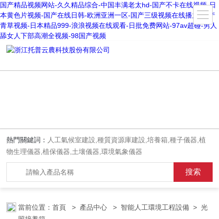
国产精品视频网站-久久精品综合-中国丰满老太hd-国产不卡在线视频-日
本黄色片视频-国产在线日韩-欧洲亚洲一区-国产三级视频在线播放-国产
青草视频-日本精品999-浪浪视频在线观看-日批免费网站-97av超碰-男人
舔女人下部高潮全视频-98国产视频
熱門關鍵詞：
人工氣候室建設,種質資源庫建設,培養箱,種子儀器,植
物生理儀器,植保儀器,土壤儀器,環境氣象儀器
當前位置：
首頁
>
產品中心
>
智能人工環境工程設備
>
光